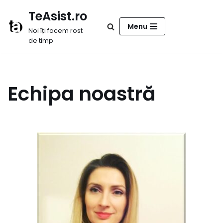
TeAsist.ro
Sari
Menu
Noi îți facem rost
la
de timp
conținut
Echipa noastră