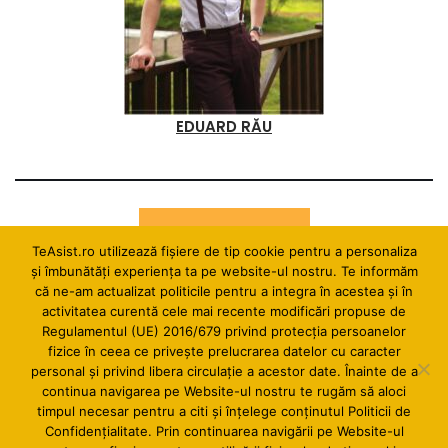
EDUARD RĂU
Cu ce te ajut?
TeAsist.ro utilizează fişiere de tip cookie pentru a personaliza
și îmbunătăți experiența ta pe website-ul nostru. Te informăm
că ne-am actualizat politicile pentru a integra în acestea și în
activitatea curentă cele mai recente modificări propuse de
Pentru serviciile de secretariat și asistență virtuală se
Regulamentul (UE) 2016/679 privind protecția persoanelor
lucrează pe sarcini, pe proiect sau abonament.
fizice în ceea ce privește prelucrarea datelor cu caracter
personal și privind libera circulație a acestor date. Înainte de a
continua navigarea pe Website-ul nostru te rugăm să aloci
Pentru mai multe detalii, contactați-ne
timpul necesar pentru a citi și înțelege conținutul Politicii de
la
salut@teasist.ro
Confidențialitate. Prin continuarea navigării pe Website-ul